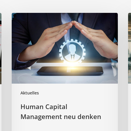
Human
U
Capital
v
Management
neu
W
denken
g
A
Aktuelles
Human Capital
Management neu denken