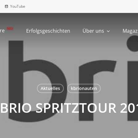
YouTube
NEU
ire
Über uns
Erfolgsgeschichten
Magaz
Aktuelles
kbrionauten
.BRIO SPRITZTOUR 20