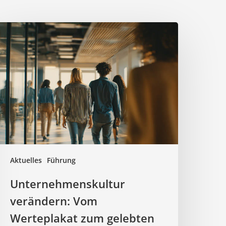
nternehmenskultur
erändern:
Vom
erteplakat
zum
elebten
lltag
Aktuelles
Führung
Unternehmenskultur
verändern: Vom
Werteplakat zum gelebten