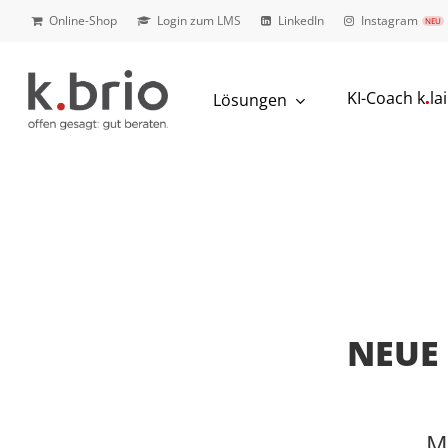
Skip
Online-Shop
Login zum
L
M
S
LinkedIn
Instagram
to
main
content
KI-Coach k
.
la
Lösungen
NEUE
M