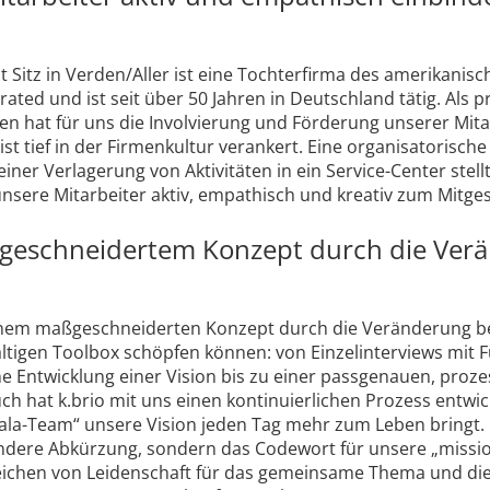
 Sitz in Verden/Aller ist eine Tochterfirma des amerikani
ated und ist seit über 50 Jahren in Deutschland tätig. Als p
n hat für uns die Involvierung und Förderung unserer Mita
ist tief in der Firmenkultur verankert. Eine organisatorisc
einer Verlagerung von Aktivitäten in ein Service-Center stel
nsere Mitarbeiter aktiv, empathisch und kreativ zum Mitges
geschneidertem Konzept durch die Ver
einem maßgeschneiderten Konzept durch die Veränderung be
altigen Toolbox schöpfen können: von Einzelinterviews mit
 Entwicklung einer Vision bis zu einer passgenauen, proz
 hat k.brio mit uns einen kontinuierlichen Prozess entwic
ala-Team“ unsere Vision jeden Tag mehr zum Leben bringt.
ndere Abkürzung, sondern das Codewort für unsere „missio
Zeichen von Leidenschaft für das gemeinsame Thema und di