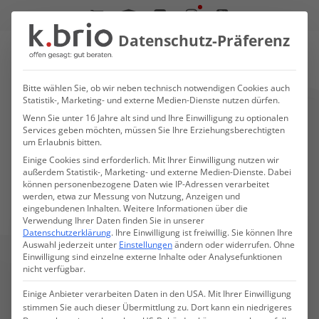
Skip
to
Online-Shop
Login zum
LinkedIn
L
ern
Instagram
M
anagement
YouTube
S
ystem
Datenschutz-Präferenz
main
Men
content
search
Bitte wählen Sie, ob wir neben technisch notwendigen Cookies auch
Statistik-, Marketing- und externe Medien-Dienste nutzen dürfen.
Herzlich
Wenn Sie unter 16 Jahre alt sind und Ihre Einwilligung zu optionalen
Services geben möchten, müssen Sie Ihre Erziehungsberechtigten
willkommen
um Erlaubnis bitten.
Einige Cookies sind erforderlich. Mit Ihrer Einwilligung nutzen wir
außerdem Statistik-, Marketing- und externe Medien-Dienste.
Dabei
können personenbezogene Daten wie IP-Adressen verarbeitet
werden, etwa zur Messung von Nutzung, Anzeigen und
eingebundenen Inhalten.
Weitere Informationen über die
AKTUELLES
Verwendung Ihrer Daten finden Sie in unserer
PERSÖNLICH. PROAKTIV. WIRKSAM.
Datenschutzerklärung
.
Ihre Einwilligung ist freiwillig.
Sie können Ihre
k
.
laire ist
Auswahl jederzeit unter
Einstellungen
ändern oder widerrufen.
Ohne
Einwilligung sind einzelne externe Inhalte oder Analysefunktionen
nicht verfügbar.
der KI-Coach
Einige Anbieter verarbeiten Daten in den USA. Mit Ihrer Einwilligung
stimmen Sie auch dieser Übermittlung zu. Dort kann ein niedrigeres